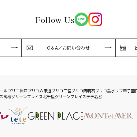
Follow Us
Q＆A／お問い合わせ
ール
プリコ神戸
プリコ六甲道
プリコ三宮
プリコ西明石
プリコ垂水
リブ
甲子園
ス
高槻グリーンプレイス
北千里グリーンプレイス
テテ名谷