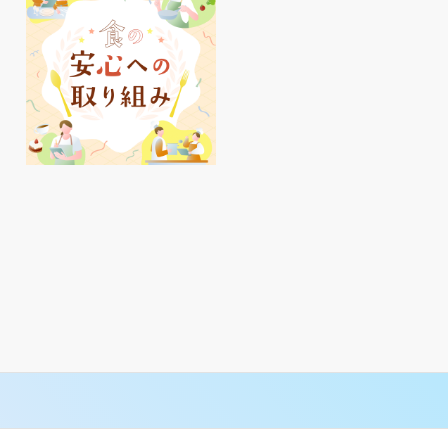
明石駅周辺、夏のおすす
ピオレ明石でかしこくポ
めアイテムをご紹介♪
イ活✨