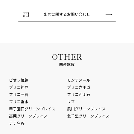
出店に関するお問い合わせ
OTHER
関連施設
ピオレ姫路
モンテメール
プリコ神戸
プリコ六甲道
プリコ三宮
プリコ西明石
プリコ垂水
リブ
甲子園口グリーンプレイス
夙川グリーンプレイス
高槻グリーンプレイス
北千里グリーンプレイス
テテ名谷