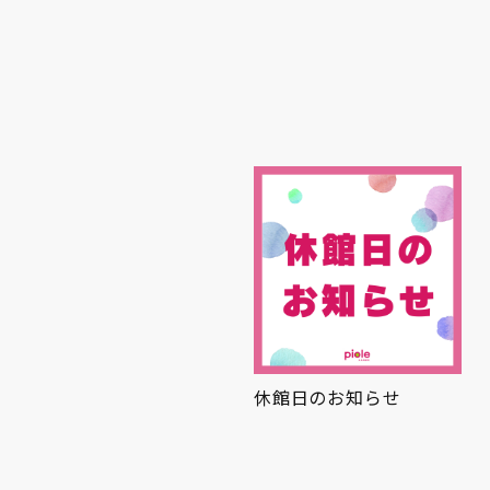
ひんやり
休館日のお知らせ
夏グルメ🍉