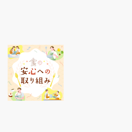
明石駅周辺、夏のおすす
ピオレ明石
めアイテムをご紹介♪
イ活✨