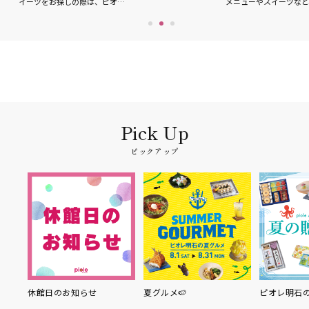
イーツをお探しの際は、ピオ…
メニューやスイーツなど
ピックアップ
り縁
休館日のお知らせ
夏グルメ🍉
ピオレ明石