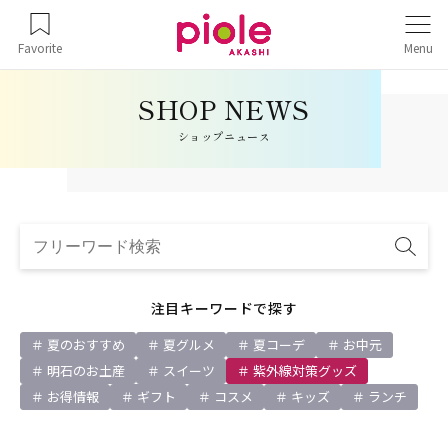
Favorite
Menu
ショップニュース
注目キーワードで探す
夏のおすすめ
夏グルメ
夏コーデ
お中元
明石のお土産
スイーツ
紫外線対策グッズ
お得情報
ギフト
コスメ
キッズ
ランチ