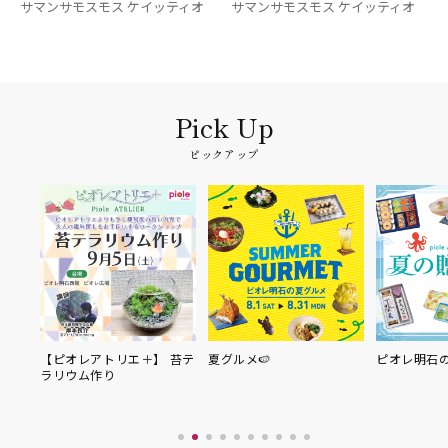
サマンサモスモス ケイッティオ
サマンサモスモス ケイッティオ
ピックアップ
【ピオレアトリエ＋】 苔テ
夏グルメ🍉
ピオレ明石
ラリウム作り