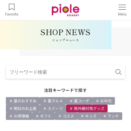
Favorite
Menu
ショップニュース
注目キーワードで探す
夏のおすすめ
夏グルメ
夏コーデ
お中元
明石のお土産
スイーツ
紫外線対策グッズ
お得情報
ギフト
コスメ
キッズ
ランチ