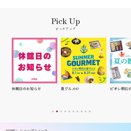
ピックアップ
り縁
休館日のお知らせ
夏グルメ🍉
ピオレ明石
HOME
ショップニュース