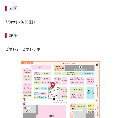
期間
7/9(木)～8/30(日)
場所
ピオレ2 ピオレラボ