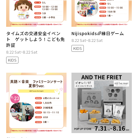
タイムズの交通安全イベン
Nijispokids🌈縁日ゲーム
ト ゲットしよう！こども免
8.22 Sat~8.22 Sat
許証
KIDS
8.22 Sat~8.22 Sat
KIDS