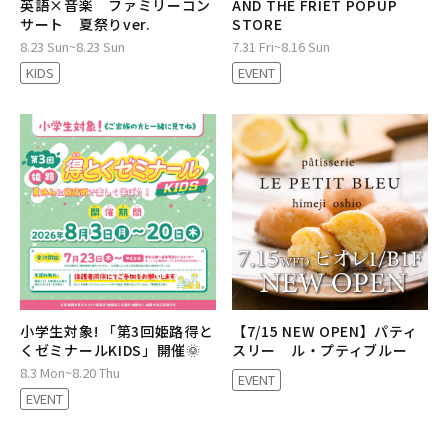
英語×音楽 ファミリーコン
AND THE FRIET POPUP
サート 夏祭りver.
STORE
8.23 Sun~8.23 Sun
7.31 Fri~8.16 Sun
KIDS
EVENT
小学生対象! 「第3回姫路得と
【7/15 NEW OPEN】パティ
くゼミナールKIDS」開催🌞
スリー ル・プティブルー
8.3 Mon~8.20 Thu
EVENT
EVENT