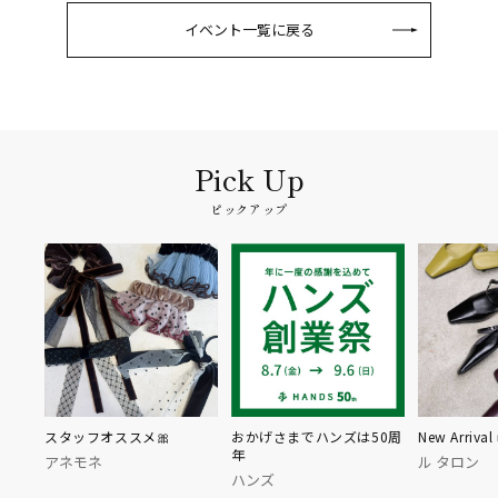
イベント一覧に戻る
ピックアップ
on
スタッフオススメ🎀
おかげさまでハンズは50周
New Arrival
年
アネモネ
ル タロン
ハンズ