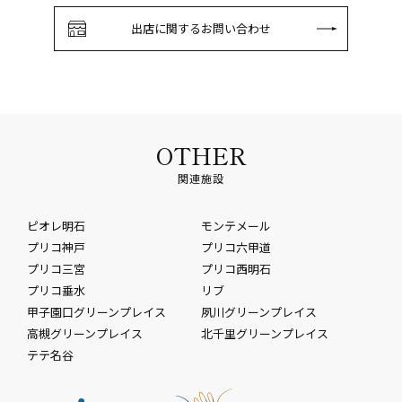
出店に関するお問い合わせ
OTHER
関連施設
ピオレ明石
モンテメール
プリコ神戸
プリコ六甲道
プリコ三宮
プリコ西明石
プリコ垂水
リブ
甲子園口グリーンプレイス
夙川グリーンプレイス
高槻グリーンプレイス
北千里グリーンプレイス
テテ名谷