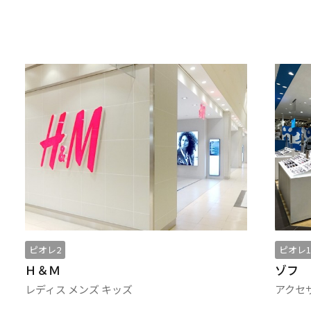
ピオレ1／4F
ピオレ2
ゾフ
靴下屋
アクセサリー
その他