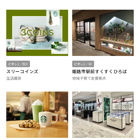
ピオレ1／B1F
ピオレ1／6F
スリーコインズ
姫路市駅前すくすくひろば
生活雑貨
地域子育て支援拠点