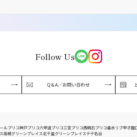
Follow Us
Q＆A／お問い合わせ
ール
プリコ神戸
プリコ六甲道
プリコ三宮
プリコ西明石
プリコ垂水
リブ
甲子園
ス
高槻グリーンプレイス
北千里グリーンプレイス
テテ名谷