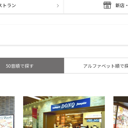
ストラン
新店
50音順で探す
アルファベット順で