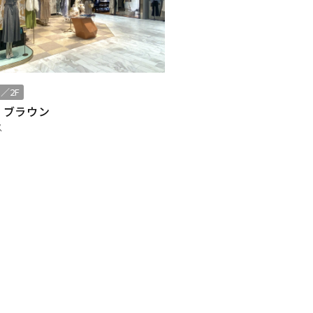
／2F
 ブラウン
ス