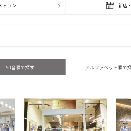
ストラン
新店
50音順で探す
アルファベット順で