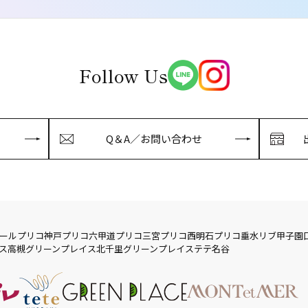
Follow Us
Q＆A／お問い合わせ
ール
プリコ神戸
プリコ六甲道
プリコ三宮
プリコ西明石
プリコ垂水
リブ
甲子園
ス
高槻グリーンプレイス
北千里グリーンプレイス
テテ名谷