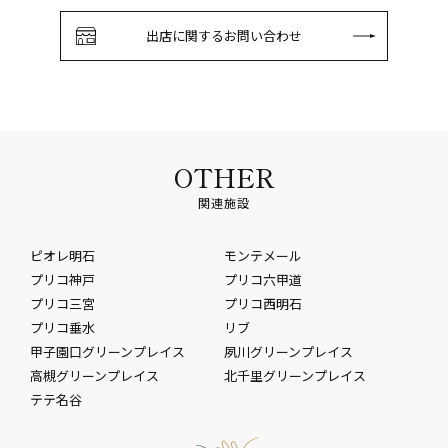
出店に関するお問い合わせ
OTHER
関連施設
ピオレ明石
モンテメール
プリコ神戸
プリコ六甲道
プリコ三宮
プリコ西明石
プリコ垂水
リブ
甲子園口グリーンプレイス
夙川グリーンプレイス
高槻グリーンプレイス
北千里グリーンプレイス
テテ名谷