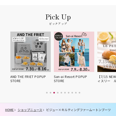
ピックアップ
姫路得
AND THE FRIET POPUP
San-ai Resort POPUP
【7/15 NE
STORE
STORE
ィスリー 
HOME
ショップニュース
ビジュー×キルティングファームートンブーツ