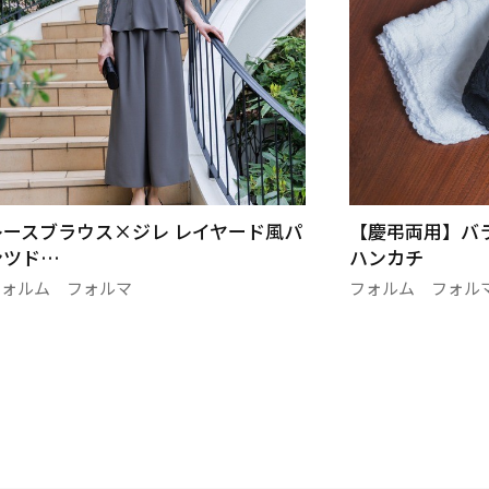
ースブラウス×ジレ レイヤード風パ
【慶弔両用】バラ
ツド…
ハンカチ
ォルム フォルマ
フォルム フォルマ