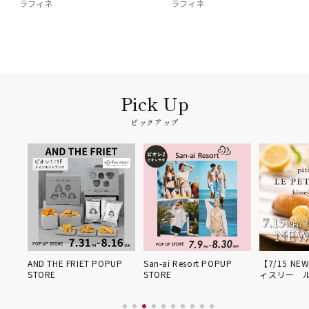
ラフィネ
ラフィネ
ピックアップ
姫路得
AND THE FRIET POPUP
San-ai Resort POPUP
【7/15 NE
STORE
STORE
ィスリー 