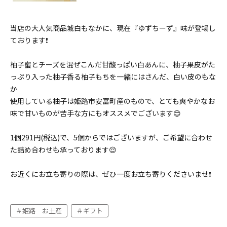
当店の大人気商品城白もなかに、現在『ゆずちーず』味が登場し
ております❗
柚子蜜とチーズを混ぜこんだ甘酸っぱい白あんに、柚子果皮がた
っぷり入った柚子香る柚子もちを一緒にはさんだ、白い皮のもな
か
使用している柚子は姫路市安富町産のもので、とても爽やかなお
味で甘いものが苦手な方にもオススメでございます😊
1個291円(税込)で、5個からではございますが、ご希望に合わせ
た詰め合わせも承っております😌
お近くにお立ち寄りの際は、ぜひ一度お立ち寄りくださいませ❗
姫路 お土産
ギフト