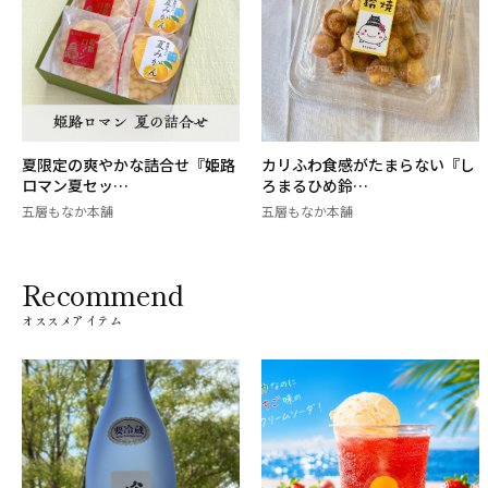
夏限定の爽やかな詰合せ『姫路
カリふわ食感がたまらない『し
ロマン夏セッ…
ろまるひめ鈴…
五層もなか本舗
五層もなか本舗
Recommend
オススメアイテム