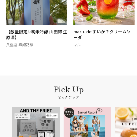
【数量限定✨純米吟醸 山田錦 生
maru. de すいか？クリームソ
原酒】
ーダ
八重垣 JR姫路駅
マル
ピックアップ