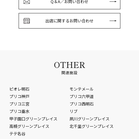
Q＆A／お問い合わせ
出店に関するお問い合わせ
OTHER
関連施設
ピオレ明石
モンテメール
プリコ神戸
プリコ六甲道
プリコ三宮
プリコ西明石
プリコ垂水
リブ
甲子園口グリーンプレイス
夙川グリーンプレイス
高槻グリーンプレイス
北千里グリーンプレイス
テテ名谷