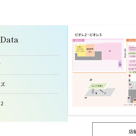
 Data
ダ
ーズ
2
店