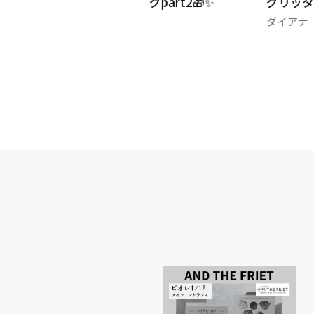
最新版‼️GIFTランキングpart2🎁✨
グリッタ
フランフラン
ダイアナ