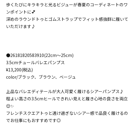
歩くたびにキラキラと光るビジューが春夏のコーディネートのワ
ンポイントに💕
深めのラウンドトゥとゴムストラップでフィット感抜群に履いて
いただけます♪
●26181820583910(22cm〜25cm)
3.5cmチュールバレエパンプス
¥13,200(税込)
color/ブラック、ブラウン、ベージュ
上品なバレエディテールが大人可愛く履けるシアーパンプス♪
程よい高さの3.5cmヒールできれい見えと履き心地の良さを両立
😌✨
フレンチスクエアトゥと透け過ぎないシアー感で品良く履けるの
でお仕事にもおすすめです◎