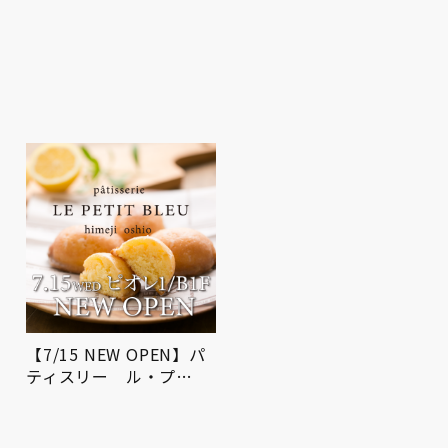
期間限定POP UP SHOP
屋上広場にてお祭りBBQ
を開催！