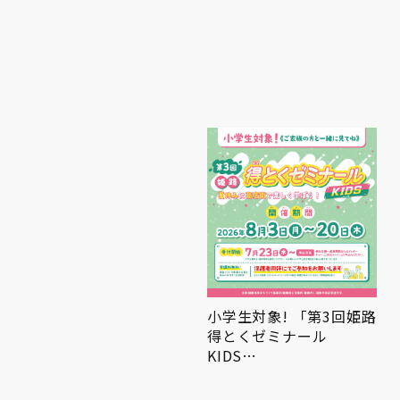
小学生対象! 「第3回姫路
AND THE FRIET POPUP
得とくゼミナール
STORE
KIDS…