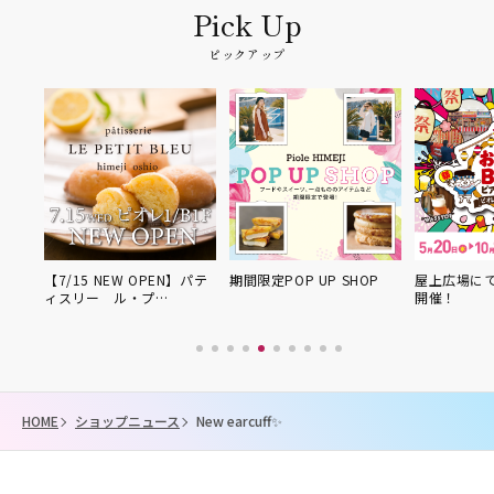
ピックアップ
P
【7/15 NEW OPEN】パテ
期間限定POP UP SHOP
屋上広場にて
ィスリー ル・プ…
開催！
HOME
ショップニュース
New earcuff✨