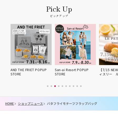
ピックアップ
姫路得
AND THE FRIET POPUP
San-ai Resort POPUP
【7/15 NE
STORE
STORE
ィスリー 
HOME
ショップニュース
バタフライモチーフフラップバッグ