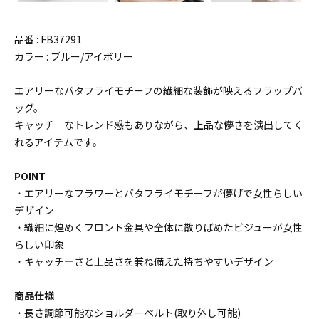
品番 : FB37291
カラー : ブルー/アイボリー
エアリーなバタフライモチーフの繊細な装飾が映えるフラップバ
ッグ。
キャッチ―なトレンド感もありながら、上品な儚さを演出してく
れるアイテムです。
POINT
・エアリーなフラワーとバタフライモチーフが儚げで女性らしい
デザイン
・繊細に煌めくフロント金具や全体に散りばめたビジューが女性
らしい印象
・キャッチ―さと上品さを兼ね備えた持ちやすいデザイン
商品仕様
・長さ調節可能なショルダーベルト(取り外し可能)