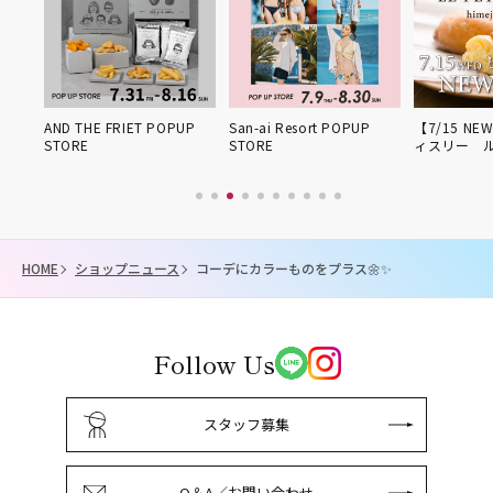
路得
AND THE FRIET POPUP
San-ai Resort POPUP
【7/15 NE
STORE
STORE
ィスリー ル
HOME
ショップニュース
コーデにカラーものをプラス🌼✨
Follow Us
スタッフ募集
Q＆A／お問い合わせ