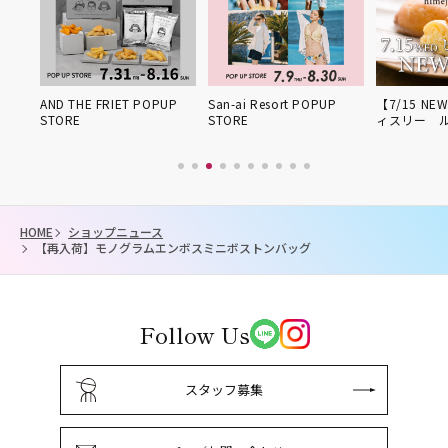
 POPUP
San-ai Resort POPUP
【7/15 NEW OPEN】パテ
期間限定
STORE
ィスリー ル・プ…
HOME
ショップニュース
【再入荷】モノグラムエンボスミニボストンバッグ
Follow Us
スタッフ募集