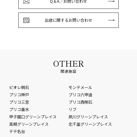
Q＆A／お問い合わせ
出店に関するお問い合わせ
OTHER
関連施設
ピオレ明石
モンテメール
プリコ神戸
プリコ六甲道
プリコ三宮
プリコ西明石
プリコ垂水
リブ
甲子園口グリーンプレイス
夙川グリーンプレイス
高槻グリーンプレイス
北千里グリーンプレイス
テテ名谷