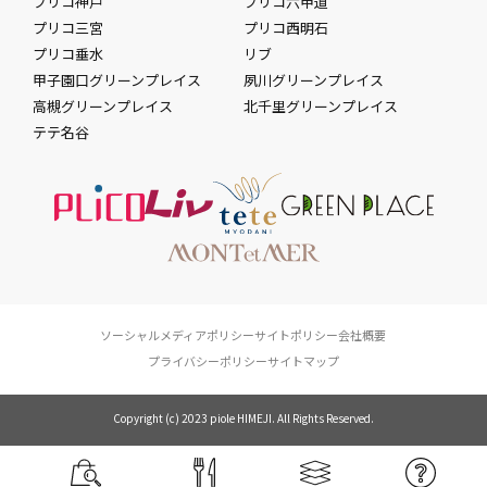
プリコ神戸
プリコ六甲道
プリコ三宮
プリコ西明石
プリコ垂水
リブ
甲子園口グリーンプレイス
夙川グリーンプレイス
高槻グリーンプレイス
北千里グリーンプレイス
テテ名谷
ソーシャルメディアポリシー
サイトポリシー
会社概要
プライバシーポリシー
サイトマップ
Copyright (c) 2023 piole HIMEJI. All Rights Reserved.