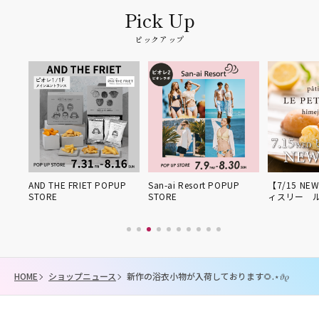
ピックアップ
姫路得
AND THE FRIET POPUP
San-ai Resort POPUP
【7/15 NE
STORE
STORE
ィスリー 
HOME
ショップニュース
新作の浴衣小物が入荷しております🌻.⋆𝜗𝜚