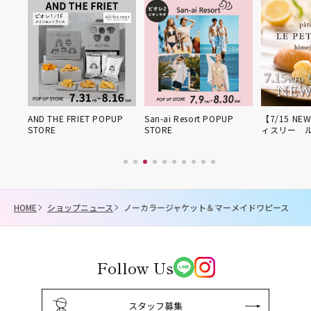
姫路得
AND THE FRIET POPUP
San-ai Resort POPUP
【7/15 NE
STORE
STORE
ィスリー 
HOME
ショップニュース
ノーカラージャケット＆マーメイドワピース
Follow Us
スタッフ募集