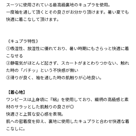
スーツに使用されている最高級裏地のキュプラを使用。
一度袖を通して頂くとその良さがお分かり頂けます。暑い夏でも
快適に着こなして頂けます。
《キュプラ特性》
①吸湿性、放湿性に優れており、暑い時期にもさらっと快適に着
こなせる
②静電気がほとんど起きず、スカートがまとわりつかない、触れ
た時の「バチッ」という不快感が無い
③滑りが良く、袖を通した時の肌触りが心地良い。
【着心地】
ワンピースは上身頃に『絽』を使用しており、織柄の高級感と素
材のサラッとした肌触りの良さが◎
快適さと上質な安心感を表現。
肌への密着度を抑え、裏地に使用したキュプラと合わせ快適な着
こなしに。