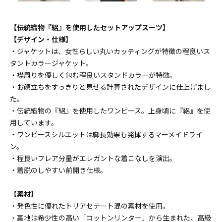
【伝統織物『絽』を使用したセットアップスーツ】
【デザイン・仕様】
・ジャケットは、女性らしい丸いカッティングが特徴の程良いス
タントカラージャケット。
・襟周りを優しく包む程良いスタンドカラーが特徴。
・お顔立ちをすっきりと見せる計算されたデザインに仕上げまし
た。
・伝統織物の『絽』を使用したワンピース。上身頃に『絽』を使
用しています。
・ワンピースシルエットは脚長効果も発揮するマーメイドライ
ン。
・程良いフレア分量がエレガントな着こなしを演出。
・着脱のしやすい前開き仕様。
【素材】
・発色性に優れたトリアセテート混の素材を使用。
・裏地は希少性の高い「コットンリンター」から生まれた、高級