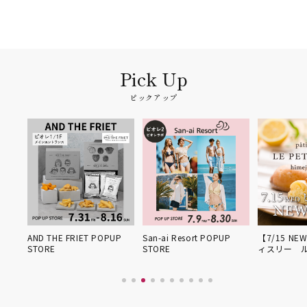
ピックアップ
姫路得
AND THE FRIET POPUP
San-ai Resort POPUP
【7/15 NE
STORE
STORE
ィスリー 