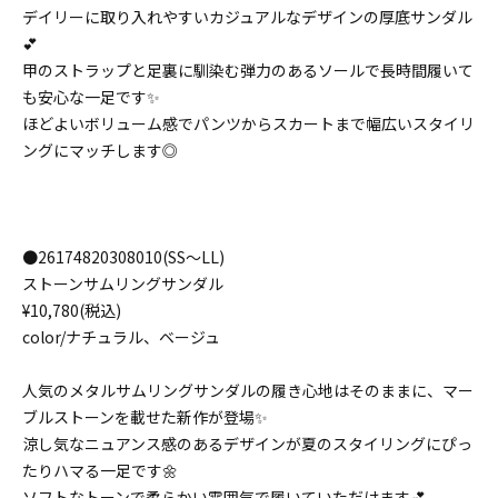
デイリーに取り入れやすいカジュアルなデザインの厚底サンダル
💕
甲のストラップと足裏に馴染む弾力のあるソールで長時間履いて
も安心な一足です✨
ほどよいボリューム感でパンツからスカートまで幅広いスタイリ
ングにマッチします◎
●26174820308010(SS〜LL)
ストーンサムリングサンダル
¥10,780(税込)
color/ナチュラル、ベージュ
人気のメタルサムリングサンダルの履き心地はそのままに、マー
ブルストーンを載せた新作が登場✨
涼し気なニュアンス感のあるデザインが夏のスタイリングにぴっ
たりハマる一足です🌼
ソフトなトーンで柔らかい雰囲気で履いていただけます💕