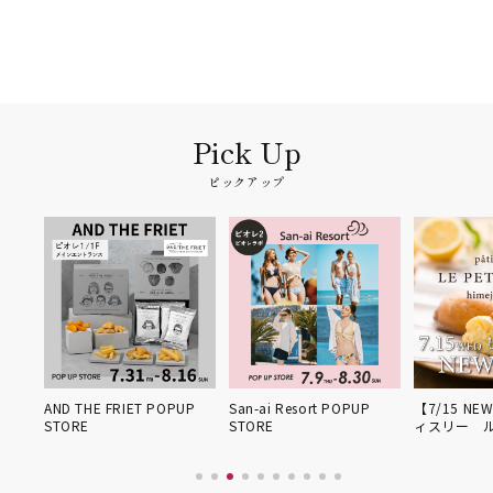
ピックアップ
姫路得
AND THE FRIET POPUP
San-ai Resort POPUP
【7/15 NE
STORE
STORE
ィスリー 