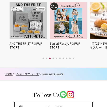
姫路得
AND THE FRIET POPUP
San-ai Resort POPUP
【7/15 NE
STORE
STORE
ィスリー 
HOME
ショップニュース
New necklace❤︎
Follow Us