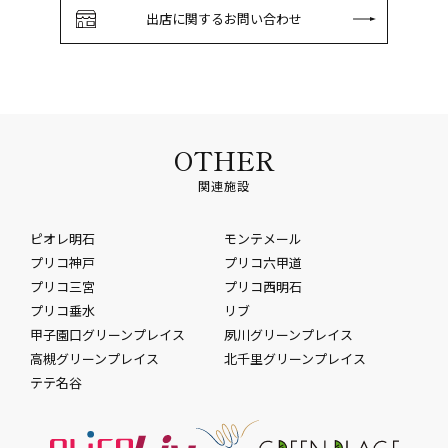
出店に関するお問い合わせ
OTHER
関連施設
ピオレ明石
モンテメール
プリコ神戸
プリコ六甲道
プリコ三宮
プリコ西明石
プリコ垂水
リブ
甲子園口グリーンプレイス
夙川グリーンプレイス
高槻グリーンプレイス
北千里グリーンプレイス
テテ名谷