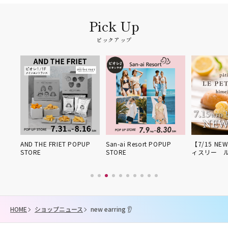
ピックアップ
姫路得
AND THE FRIET POPUP
San-ai Resort POPUP
【7/15 NE
STORE
STORE
ィスリー 
HOME
ショップニュース
new earring 👂