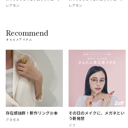
メイソングレ
レアモン
レアモン
Recommend
オススメアイテム
存在感抜群！新作リング🌼🐝
その日のメイクに、メガネとい
う新発想
アネモネ
ゾフ