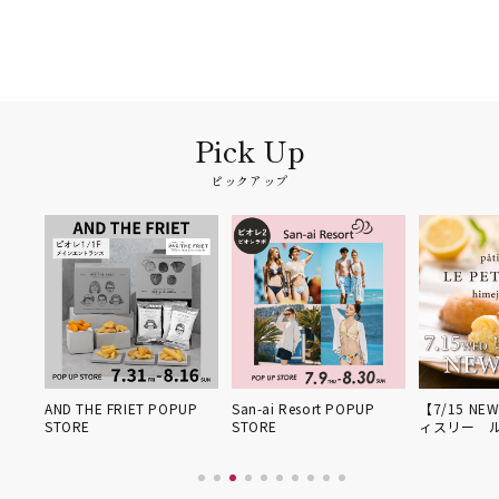
ピックアップ
姫路得
AND THE FRIET POPUP
San-ai Resort POPUP
【7/15 NE
STORE
STORE
ィスリー 