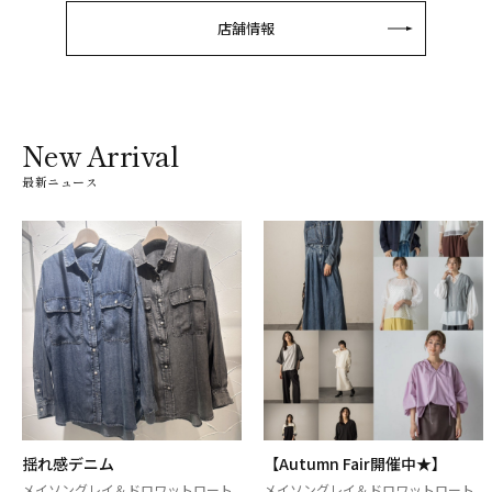
店舗情報
New Arrival
最新ニュース
ニム
【Autumn Fair開催中★】
涼し気なタ
ップ★
レイ＆ドロワットロート
メイソングレイ＆ドロワットロート