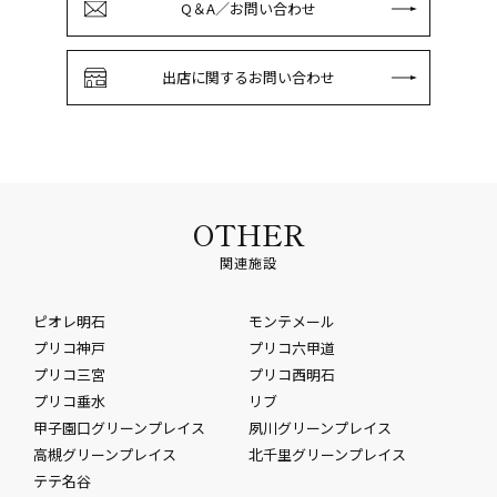
Q＆A／お問い合わせ
出店に関するお問い合わせ
OTHER
関連施設
ピオレ明石
モンテメール
プリコ神戸
プリコ六甲道
プリコ三宮
プリコ西明石
プリコ垂水
リブ
甲子園口グリーンプレイス
夙川グリーンプレイス
高槻グリーンプレイス
北千里グリーンプレイス
テテ名谷