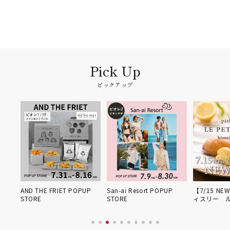
ピックアップ
姫路得
AND THE FRIET POPUP
San-ai Resort POPUP
【7/15 NE
STORE
STORE
ィスリー 