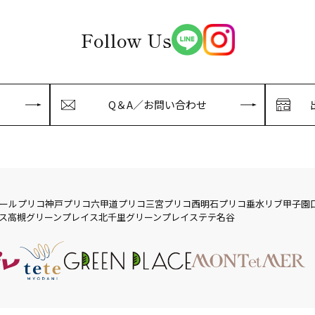
Follow Us
Q＆A／お問い合わせ
ール
プリコ神戸
プリコ六甲道
プリコ三宮
プリコ西明石
プリコ垂水
リブ
甲子園
ス
高槻グリーンプレイス
北千里グリーンプレイス
テテ名谷