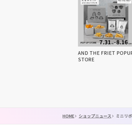
小学生対象! 「第3回姫路
AND THE FRIET POPUP
得とくゼミナール
STORE
KIDS…
HOME
ショップニュース
ミニリボ