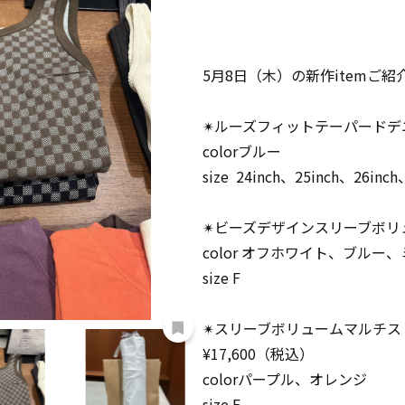
5月8日（木）の新作itemご紹介
✴︎ルーズフィットテーパードデニ
colorブルー
size 24inch、25inch、26inch
✴︎ビーズデザインスリーブボリュ
color オフホワイト、ブルー
size F
✴︎スリーブボリュームマルチ
¥17,600（税込）
colorパープル、オレンジ
size F