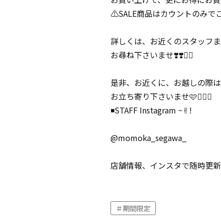
⚠️SALE商品はカウントのみで
詳しくは、お近くのスタッフま
お尋ね下さいませ❣️❣️🙇‍♀️
是非、お近くに、お越しの際は
お立ち寄り下さいませ🩷💁🏻‍♀️
◾️STAFF Instagram ~✌︎!
@momoka_segawa_
店舗情報、インスタで随時更新
期間限定