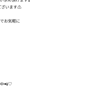
ございます⚠️
でお気軽に
中📲♡