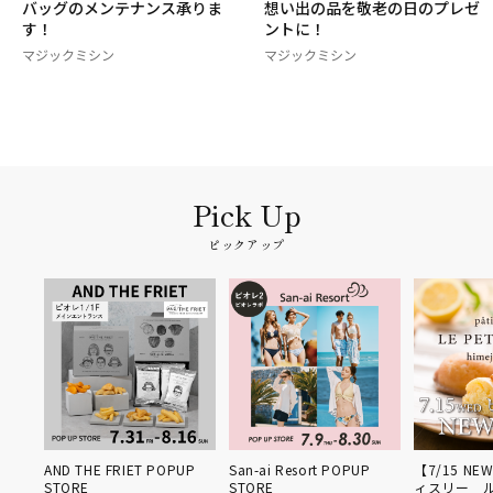
バッグのメンテナンス承りま
想い出の品を敬老の日のプレゼ
す！
ントに！
マジックミシン
マジックミシン
ピックアップ
姫路得
AND THE FRIET POPUP
San-ai Resort POPUP
【7/15 NE
STORE
STORE
ィスリー 