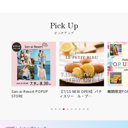
ピックアップ
UP
San-ai Resort POPUP
【7/15 NEW OPEN】パテ
期間限定POP
STORE
ィスリー ル・プ…
HOME
ショップニュース