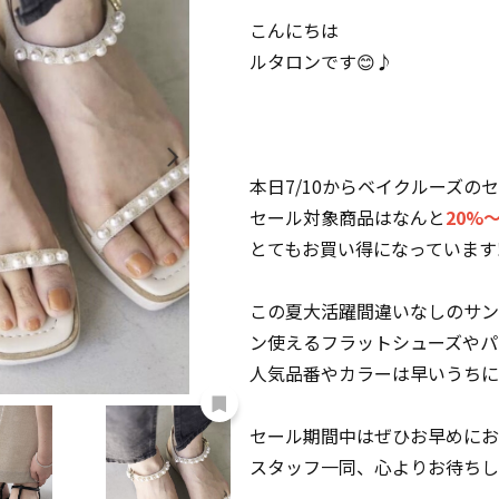
こんにちは
ルタロンです😊♪
本日7/10からベイクルーズの
セール対象商品はなんと
20%
とてもお買い得になっています‼
この夏大活躍間違いなしのサン
ン使えるフラットシューズやパ
人気品番やカラーは早いうちに売
セール期間中はぜひお早めにお
スタッフ一同、心よりお待ちして