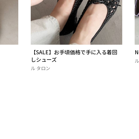
に入る着回
New Arrivals 🤎
ル タロン