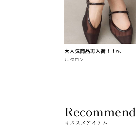
再入荷！！👠
【SALE】お手頃価格で手
しシューズ
ル タロン
Recommend
オススメアイテム