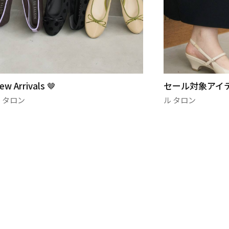
セール対象アイテム特集✨
SALE スター
ル タロン
ル タロン