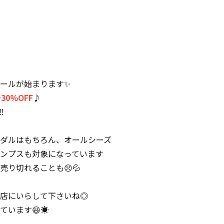
セールが始まります✨
〜
3
0%OFF
♪
︎
ダルはもちろん、オールシーズ
ンプスも対象になっています
り切れることも😣💦
店にいらして下さいね◎
います😆☀️