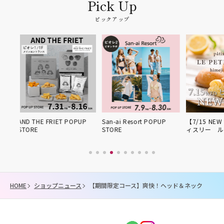
ピックアップ
UP
San-ai Resort POPUP
【7/15 NEW OPEN】パテ
期間限定POP
STORE
ィスリー ル・プ…
HOME
ショップニュース
【期間限定コース】爽快！ヘッド＆ネック