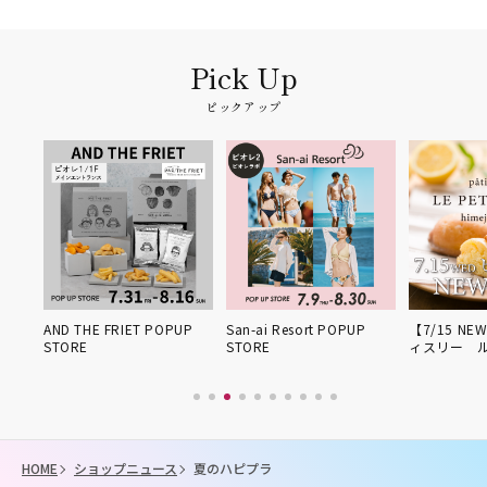
ピックアップ
姫路得
AND THE FRIET POPUP
San-ai Resort POPUP
【7/15 NE
STORE
STORE
ィスリー 
HOME
ショップニュース
夏のハピプラ