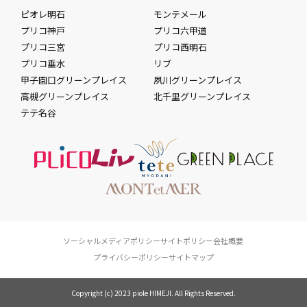
ピオレ明石
モンテメール
プリコ神戸
プリコ六甲道
プリコ三宮
プリコ西明石
プリコ垂水
リブ
甲子園口グリーンプレイス
夙川グリーンプレイス
高槻グリーンプレイス
北千里グリーンプレイス
テテ名谷
ソーシャルメディアポリシー
サイトポリシー
会社概要
プライバシーポリシー
サイトマップ
Copyright (c) 2023 piole HIMEJI. All Rights Reserved.