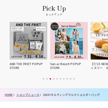
ピックアップ
POPUP
San-ai Resort POPUP
【7/15 NEW OPEN】パテ
期間限定
STORE
ィスリー ル・プ…
HOME
ショップニュース
2WAYキルティングマルチショルダーバッグ