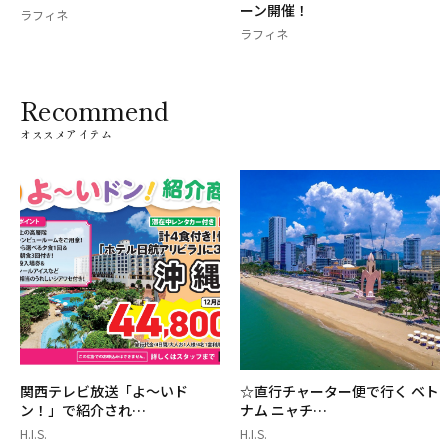
ーン開催！
ラフィネ
ラフィネ
Recommend
オススメアイテム
関西テレビ放送「よ～いド
☆直行チャーター便で行く ベト
ン！」で紹介され…
ナム ニャチ…
H.I.S.
H.I.S.