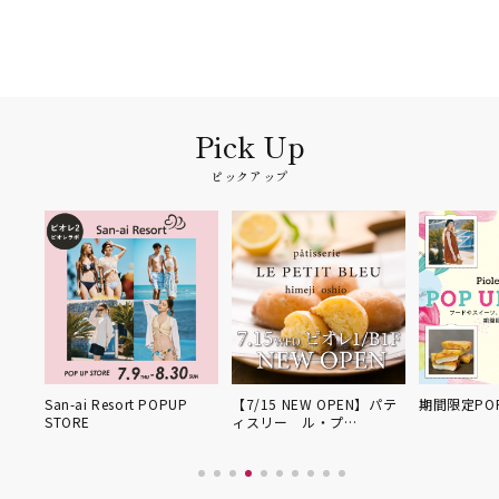
ピックアップ
UP
San-ai Resort POPUP
【7/15 NEW OPEN】パテ
期間限定POP
STORE
ィスリー ル・プ…