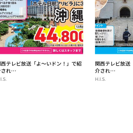
関西テレビ放送「よ～いドン！」で紹
関西テレビ放送
介され…
介され…
I.S.
H.I.S.