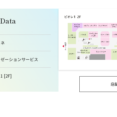
 Data
ィネ
クゼーションサービス
 [2F]
店