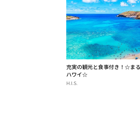
ー便で行く ベトナム
充実の観光と食事付き！☆ま
ハワイ☆
H.I.S.