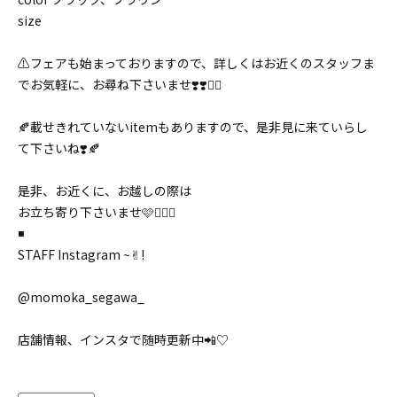
size
⚠️フェアも始まっておりますので、詳しくはお近くのスタッフま
でお気軽に、お尋ね下さいませ❣️❣️🙇‍♀️
🍂載せきれていないitemもありますので、是非見に来ていらし
て下さいね❣️🍂
是非、お近くに、お越しの際は
お立ち寄り下さいませ🩷💁🏻‍♀️
◾️
STAFF Instagram ~✌︎!
@momoka_segawa_
店舗情報、インスタで随時更新中📲♡