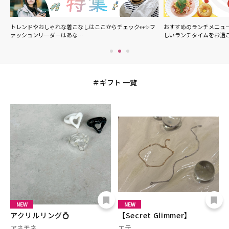
の
トレンドやおしゃれな着こなしはここからチェック👀✨フ
おすすめのランチメニュ
ァッションリーダーはあな…
しいランチタイムをお過
ギフト 一覧
NEW
NEW
アクリルリング💍
【Secret Glimmer】
アネモネ
エテ