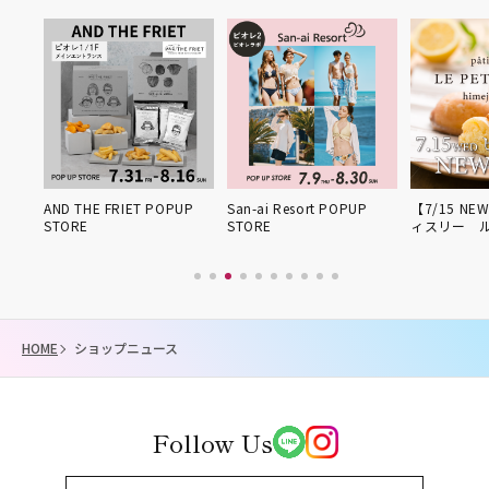
姫路得
AND THE FRIET POPUP
San-ai Resort POPUP
【7/15 NE
STORE
STORE
ィスリー 
HOME
ショップニュース
Follow Us