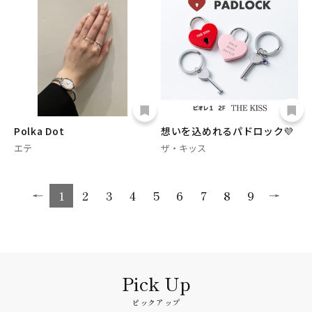
Polka Dot
想いを込めれるパドロック💜
エテ
ザ・キッス
1
2
3
4
5
6
7
8
9
ピックアップ