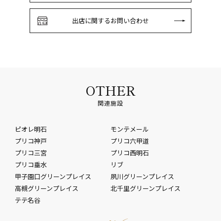
出店に関するお問い合わせ
OTHER
関連施設
ピオレ明石
モンテメール
プリコ神戸
プリコ六甲道
プリコ三宮
プリコ西明石
プリコ垂水
リブ
甲子園口グリーンプレイス
夙川グリーンプレイス
高槻グリーンプレイス
北千里グリーンプレイス
テテ名谷