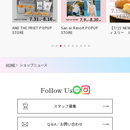
姫路得
AND THE FRIET POPUP
San-ai Resort POPUP
【7/15 NE
STORE
STORE
ィスリー 
HOME
ショップニュース
Follow Us
スタッフ募集
Q＆A／お問い合わせ