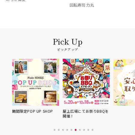
回転寿司 力丸
ピックアップ
限定POP UP SHOP
屋上広場にてお祭りBBQを
開催！